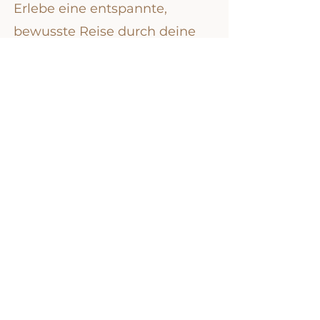
Erlebe eine entspannte,
bewusste Reise durch deine
Schwangerschaft.
Preis:
120,00 € = 8er Karte
95,00 € = 6er Karte
Social Media
Instagram
Bildrechte
Sandra Domin Fotografie